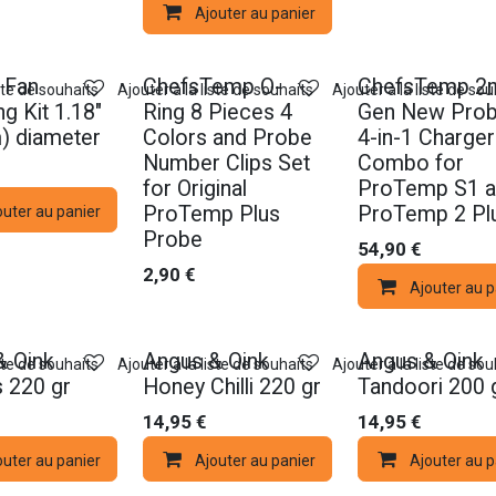
Ajouter au panier
Nouveau !
Nouveau !
 Fan
ChefsTemp O-
ChefsTemp 2n
iste de souhaits
Ajouter à la liste de souhaits
Ajouter à la liste de sou
g Kit 1.18″
Ring 8 Pieces 4
Gen New Prob
) diameter
Colors and Probe
4-in-1 Charger
Number Clips Set
Combo for
for Original
ProTemp S1 
ProTemp Plus
ProTemp 2 Pl
outer au panier
Probe
54,90
€
2,90
€
Ajouter au p
Nouveau !
Nouveau !
& Oink
Angus & Oink
Angus & Oink
iste de souhaits
Ajouter à la liste de souhaits
Ajouter à la liste de sou
 220 gr
Honey Chilli 220 gr
Tandoori 200 
14,95
€
14,95
€
outer au panier
Ajouter au panier
Ajouter au p