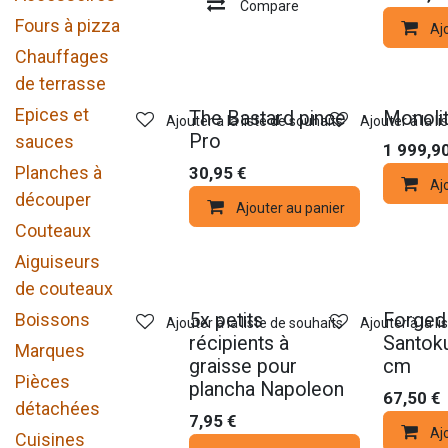
Compare
Fours à pizza
Aj
Chauffages
de terrasse
Epices et
The Bastard pince
Monoli
Ajouter à la liste de souhaits
Ajouter à la l
Pro
sauces
1 999,9
Planches à
30,95
€
Aj
découper
Ajouter au panier
Couteaux
Aiguiseurs
de couteaux
Boissons
5x petits
Forged
Ajouter à la liste de souhaits
Ajouter à la l
récipients à
Santoku
Marques
graisse pour
cm
Pièces
plancha Napoleon
67,50
€
détachées
7,95
€
Aj
Cuisines