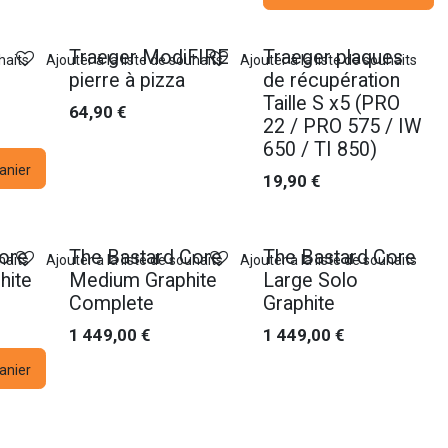
Traeger ModiFIRE
Traeger plaques
haits
Ajouter à la liste de souhaits
Ajouter à la liste de souhaits
pierre à pizza
de récupération
Taille S x5 (PRO
64,90
€
22 / PRO 575 / IW
650 / TI 850)
anier
19,90
€
Nouveau !
Nouveau !
ore
The Bastard Core
The Bastard Core
haits
Ajouter à la liste de souhaits
Ajouter à la liste de souhaits
hite
Medium Graphite
Large Solo
Complete
Graphite
1 449,00
€
1 449,00
€
anier