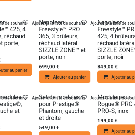
on
Napoleon
Napoleon
iste de souhaits
Ajouter à la liste de souhaits
Ajouter à la liste de sou
le™ 425, 4
Freestyle™ PRO
Freestyle™ P
s, réchaud
365, 3 brûleurs,
425, 4 brûleurs
et porte,
réchaud latéral
réchaud latéra
SIZZLE ZONE™ et
SIZZLE ZONE™
porte, noir
porte, noir
€
699,00
€
849,00
€
outer au panier
Ajouter au panier
Ajouter au p
Nouveau !
Nouveau !
 modules
Set de modules
Module pour
iste de souhaits
Ajouter à la liste de souhaits
Ajouter à la liste de sou
estige®,
pour Prestige®
Rogue® PRO 
auche et
Phantom, gauche
PRO-S, inox
et droite
199,00
€
€
549,00
€
Ajouter au p