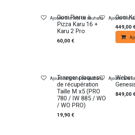
Ooni Pierre à
Ooni K
Ajouter à la liste de souhaits
Ajouter à la l
Pizza Karu 16 +
449,00
Karu 2 Pro
Aj
60,00
€
Traeger plaques
Weber 
Ajouter à la liste de souhaits
Ajouter à la l
de récupération
Genesis
Taille M x5 (PRO
849,00
780 / IW 885 / WO
/ WO PRO)
19,90
€