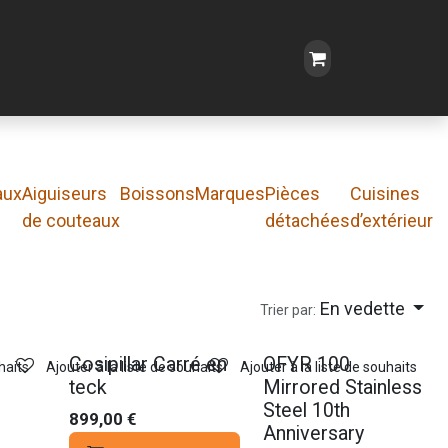
aux
Aiguiseurs
Boissons
Marques
Pièces
Cuisines
de couteaux
détachées
d’extérieur
En vedette
Trier par:
Cosipillar Carré en
OFYR 100
haits
Ajouter à la liste de souhaits
Ajouter à la liste de souhaits
teck
Mirrored Stainless
Steel 10th
899,00
€
Anniversary