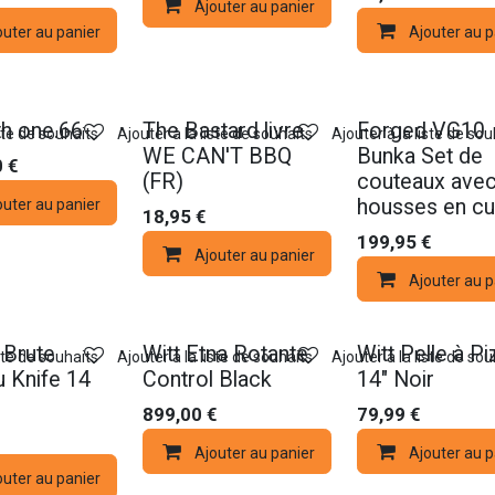
Ajouter au panier
outer au panier
Compare
Ajouter au p
th one.66
The Bastard livre
Forged VG10
iste de souhaits
Ajouter à la liste de souhaits
Ajouter à la liste de sou
WE CAN'T BBQ
Bunka Set de
0
€
(FR)
couteaux ave
housses en cu
outer au panier
18,95
€
199,95
€
Ajouter au panier
Ajouter au p
 Brute
Witt Etna Rotante
Witt Pelle à Pi
iste de souhaits
Ajouter à la liste de souhaits
Ajouter à la liste de sou
 Knife 14
Control Black
14" Noir
899,00
€
79,99
€
Ajouter au panier
Ajouter au p
outer au panier