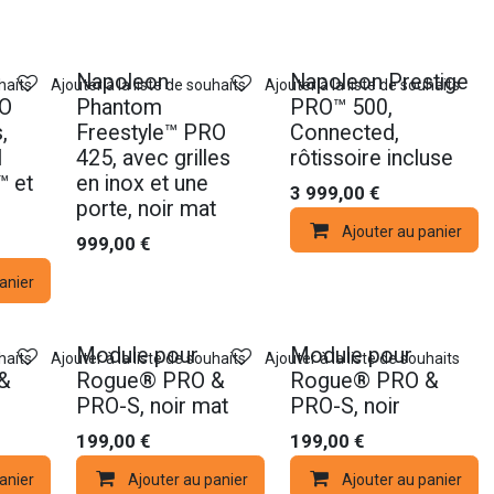
Nouveau !
Napoleon
Napoleon Prestige
haits
Ajouter à la liste de souhaits
Ajouter à la liste de souhaits
RO
Phantom
PRO™ 500,
,
Freestyle™ PRO
Connected,
l
425, avec grilles
rôtissoire incluse
 et
en inox et une
3 999,00
€
porte, noir mat
Ajouter au panier
999,00
€
anier
Nouveau !
Nouveau !
Module pour
Module pour
haits
Ajouter à la liste de souhaits
Ajouter à la liste de souhaits
&
Rogue® PRO &
Rogue® PRO &
PRO-S, noir mat
PRO-S, noir
199,00
€
199,00
€
anier
Ajouter au panier
Ajouter au panier