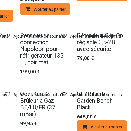
Ajouter au panier
anier
5°
Panneau de
Détendeur Clip-On
haits
Ajouter à la liste de souhaits
Ajouter à la liste de souhaits
connection
réglable 0,5-2B
Napoleon pour
avec sécurité
réfrigérateur 135
79,00
€
L , noir mat
199,00
€
-
Ooni Karu 2
OFYR Herb
haits
Ajouter à la liste de souhaits
Ajouter à la liste de souhaits
Brûleur à Gaz -
Garden Bench
BE/LU/FR (37
Black
mBar)
645,00
€
99,95
€
Ajouter au panier