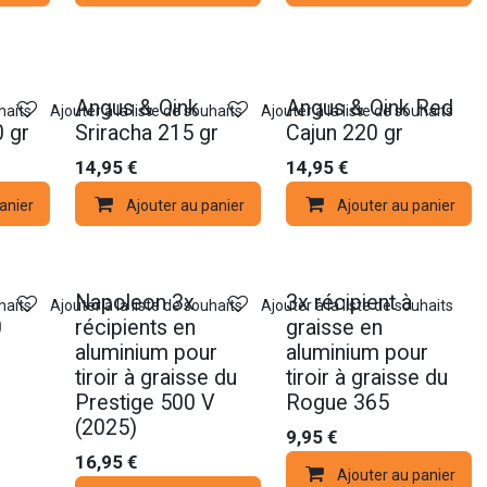
Nouveau !
Nouveau !
Angus & Oink
Angus & Oink Red
haits
Ajouter à la liste de souhaits
Ajouter à la liste de souhaits
 gr
Sriracha 215 gr
Cajun 220 gr
14,95
€
14,95
€
anier
Ajouter au panier
Ajouter au panier
Napoleon 3x
3x récipient à
haits
Ajouter à la liste de souhaits
Ajouter à la liste de souhaits
0
récipients en
graisse en
aluminium pour
aluminium pour
tiroir à graisse du
tiroir à graisse du
Prestige 500 V
Rogue 365
(2025)
9,95
€
16,95
€
Ajouter au panier