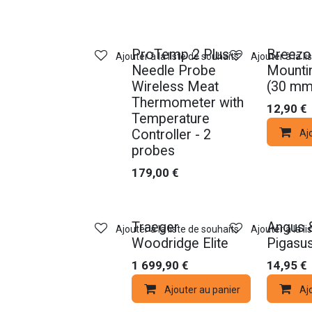
Nouveau !
Nouveau !
ProTemp 2 Plus –
Breezo
Ajouter à la liste de souhaits
Ajouter à la l
Needle Probe
Mountin
Wireless Meat
(30 mm
Thermometer with
12,90
€
Temperature
Controller - 2
Aj
probes
179,00
€
Nouveau !
Nouveau !
Traeger
Angus 
Ajouter à la liste de souhaits
Ajouter à la l
Woodridge Elite
Pigasus
1 699,90
€
14,95
€
Ajouter au panier
Aj