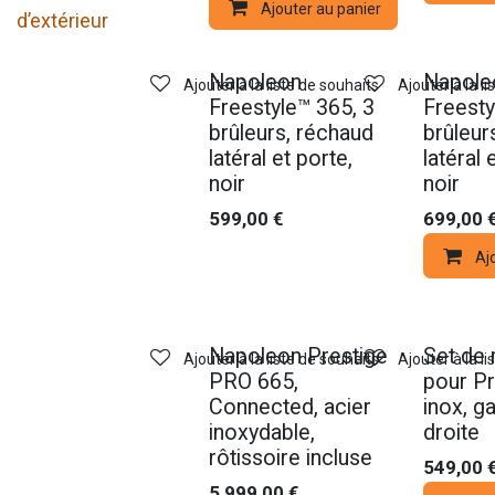
Ajouter au panier
d’extérieur
Napoleon
Napole
Ajouter à la liste de souhaits
Ajouter à la l
Freestyle™ 365, 3
Freesty
brûleurs, réchaud
brûleur
latéral et porte,
latéral 
noir
noir
599,00
€
699,00
Aj
Nouveau !
Nouveau !
Napoleon Prestige
Set de
Ajouter à la liste de souhaits
Ajouter à la l
PRO 665,
pour Pr
Connected, acier
inox, g
inoxydable,
droite
rôtissoire incluse
549,00
5 999,00
€